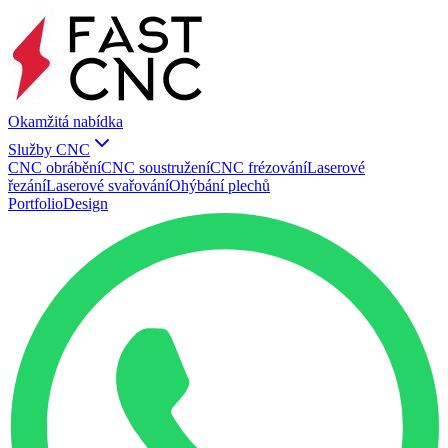
Okamžitá nabídka
Služby CNC
CNC obrábění
CNC soustružení
CNC frézování
Laserové
řezání
Laserové svařování
Ohýbání plechů
Portfolio
Design