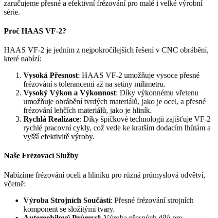
zaručujeme přesné a efektivní frézování pro malé i velké výrobní
série.
Proč HAAS VF-2?
HAAS VF-2 je jedním z nejpokročilejších řešení v CNC obrábění,
které nabízí:
Vysoká Přesnost
:
HAAS VF-2 umožňuje vysoce přesné
frézování s tolerancemi až na setiny milimetru.
Vysoký Výkon a Výkonnost
:
Díky výkonnému vřetenu
umožňuje obrábění tvrdých materiálů, jako je ocel, a přesné
frézování lehčích materiálů, jako je hliník.
Rychlá Realizace
:
Díky špičkové technologii zajišťuje VF-2
rychlé pracovní cykly, což vede ke kratším dodacím lhůtám a
vyšší efektivitě výroby.
Naše Frézovací Služby
Nabízíme frézování oceli a hliníku pro různá průmyslová odvětví,
včetně:
Výroba Strojních Součástí
:
Přesné frézování strojních
komponent se složitými tvary.
Automobilový Průmysl
:
Výroba přesných dílů pro