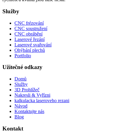
Služby
CNC frézování
CNC soustružení
CNC obrábění
Laserové řezání
Laserové svařování
Ohýbání plechů
Portfolio
Užitečné odkazy
Domů
Služby
3D Prohlížeč
Nakresli & Vyřízni
kalkulacka laseroveho rezani
Návod
Kontaktujte nás
Blog
Kontakt