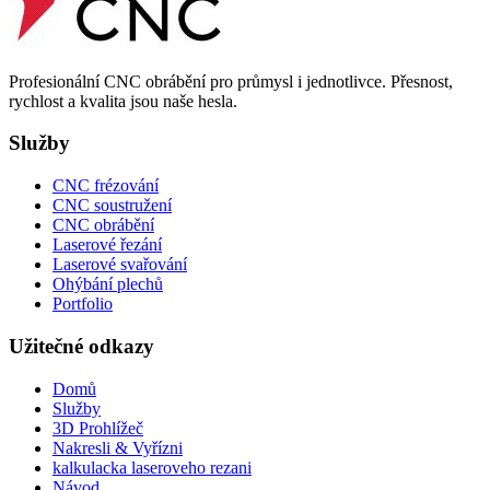
Profesionální CNC obrábění pro průmysl i jednotlivce. Přesnost,
rychlost a kvalita jsou naše hesla.
Služby
CNC frézování
CNC soustružení
CNC obrábění
Laserové řezání
Laserové svařování
Ohýbání plechů
Portfolio
Užitečné odkazy
Domů
Služby
3D Prohlížeč
Nakresli & Vyřízni
kalkulacka laseroveho rezani
Návod