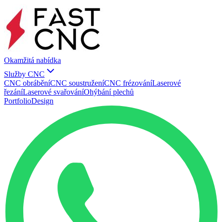
Okamžitá nabídka
Služby CNC
CNC obrábění
CNC soustružení
CNC frézování
Laserové
řezání
Laserové svařování
Ohýbání plechů
Portfolio
Design