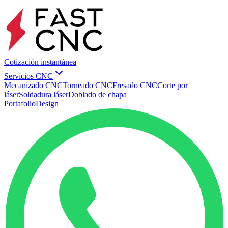
Cotización instantánea
Servicios CNC
Mecanizado CNC
Torneado CNC
Fresado CNC
Corte por
láser
Soldadura láser
Doblado de chapa
Portafolio
Design